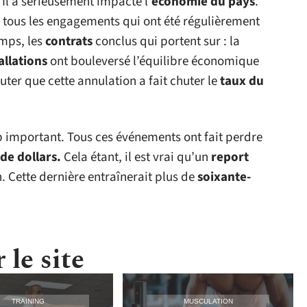
Il a sérieusement impacté l’
économie du pays
.
 tous les engagements qui ont été régulièrement
mps, les
contrats
conclus qui portent sur : la
allations
ont bouleversé l’équilibre économique
jouter que cette annulation a fait chuter le
taux du
p important. Tous ces événements ont fait perdre
 de dollars.
Cela étant, il est vrai qu’un
report
. Cette dernière entraînerait plus de
soixante-
 le site
TRAINING
MUSCULATION