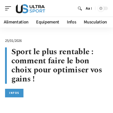
Aa
Alimentation
Equipement
Infos
Musculation
25/01/2026
Sport le plus rentable :
comment faire le bon
choix pour optimiser vos
gains !
INFOS