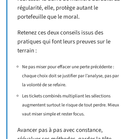
régularité, elle, protège autant le
portefeuille que le moral.
Retenez ces deux conseils issus des
pratiques qui font leurs preuves sur le
terrain :
Ne pas miser pour effacer une perte précédente :
chaque choix doit se justifier par l’analyse, pas par
la volonté de se refaire.
Les tickets combinés multipliant les sélections
augmentent surtout le risque de tout perdre. Mieux
vaut miser simple et rester focus.
Avancer pas à pas avec constance,