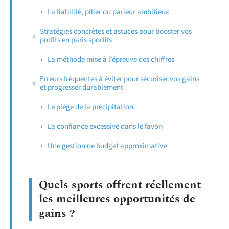
La fiabilité, pilier du parieur ambitieux
Stratégies concrètes et astuces pour booster vos
profits en paris sportifs
La méthode mise à l’épreuve des chiffres
Erreurs fréquentes à éviter pour sécuriser vos gains
et progresser durablement
Le piège de la précipitation
La confiance excessive dans le favori
Une gestion de budget approximative
Quels sports offrent réellement
les meilleures opportunités de
gains ?