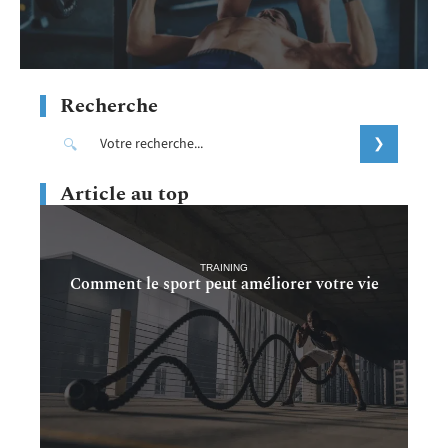
Recherche
Article au top
TRAINING
Comment le sport peut améliorer votre vie