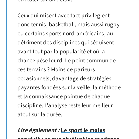
Ceux qui misent avec tact privilégient
donc tennis, basketball, mais aussi rugby
ou certains sports nord-américains, au
détriment des disciplines qui séduisent
avant tout par la popularité et où la
chance pèse lourd. Le point commun de
ces terrains ? Moins de parieurs
occasionnels, davantage de stratégies
payantes fondées sur la veille, la méthode
et la connaissance pointue de chaque
discipline. L’analyse reste leur meilleur
atout sur la durée.
Lire également :
Le sport le moins