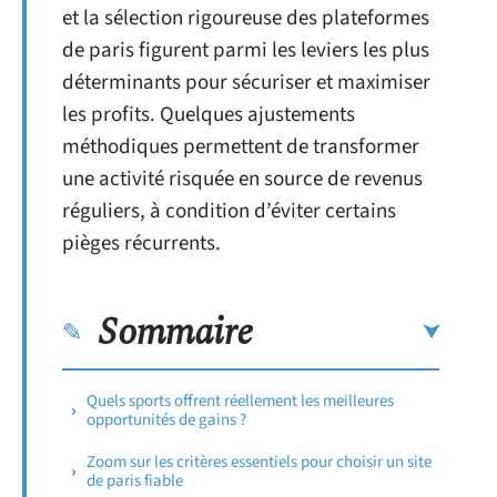
et la sélection rigoureuse des plateformes
de paris figurent parmi les leviers les plus
déterminants pour sécuriser et maximiser
les profits. Quelques ajustements
méthodiques permettent de transformer
une activité risquée en source de revenus
réguliers, à condition d’éviter certains
pièges récurrents.
Sommaire
Quels sports offrent réellement les meilleures
opportunités de gains ?
Zoom sur les critères essentiels pour choisir un site
de paris fiable