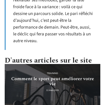
réévaluer ses méthodes, garder la tête
froide face à la variance : voilà ce qui
dessine un parcours solide. Le pari réfléchi
d’aujourd’hui, c’est peut-être la
performance de demain. Peut-être, aussi,
le déclic qui fera passer vos résultats à un
autre niveau.
D'autres articles sur le site
TRAINING
Comment le sport peut améliorer votre
vie
11 mars 2026