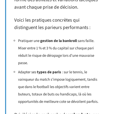
avant chaque prise de décision.
Voici les pratiques concrètes qui
distinguent les parieurs performants :
Pratiquer une
gestion de la bankroll
sans faille.
Miser entre 1 % et 3 % du capital sur chaque pari
réduit le risque de dérapage lors d’une mauvaise
passe.
Adapter ses
types de paris
: sur le tennis, le
vainqueur du match s’impose logiquement, tandis
que dans le football les objectifs varient entre
buteurs, totaux de buts ou handicaps, là où les
opportunités de meilleure cote se dévoilent parfois.