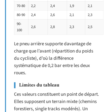
70-80
2,2
2,4
1,9
2,1
80-90
2,4
2,6
2,1
2,3
90-
2,6
2,8
2,3
2,5
100
Le pneu arrière supporte davantage de
charge que l’avant (répartition du poids
du cycliste), d’où la différence
systématique de 0,2 bar entre les deux
roues.
Limites du tableau
Ces valeurs constituent un point de départ.
Elles supposent un terrain mixte (chemins
forestiers, single tracks modérés). Un