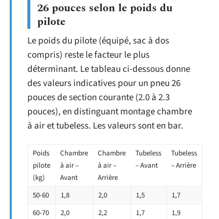
26 pouces selon le poids du
pilote
Le poids du pilote (équipé, sac à dos
compris) reste le facteur le plus
déterminant. Le tableau ci-dessous donne
des valeurs indicatives pour un pneu 26
pouces de section courante (2.0 à 2.3
pouces), en distinguant montage chambre
à air et tubeless. Les valeurs sont en bar.
Poids
Chambre
Chambre
Tubeless
Tubeless
pilote
à air –
à air –
– Avant
– Arrière
(kg)
Avant
Arrière
50-60
1,8
2,0
1,5
1,7
60-70
2,0
2,2
1,7
1,9